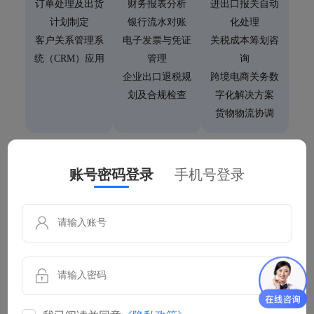
订单处理及出货
财务报表分析
进出口报关自动
计划制定
银行流水对账
化处理
客户关系管理系
电子发票与凭证
关税成本筹划咨
统（CRM）应用
管理
询
企业出口退税规
跨境电商关务数
划及合规检查
字化解决方案
货物物流协调
汇
税
账号密码登录
手机号登录
外汇汇率实时查询
出口退税政策解读与咨询
外汇监管政策解读
出口退税申报及合规实操
收付汇合规咨询
退税单证管理与备案
跨境架构咨询服务及解决方
税务筹划与出口退税优化
案
出口退税风险识别与防范
离/在岸银行账户开立、
智能退税申报工具与数据分
ODI备案咨询
析