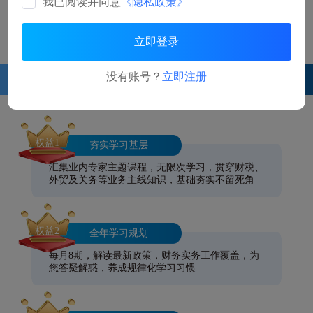
我已阅读并同意
《隐私政策》
服务及解决方案
离/在岸结汇优惠政策
立即登录
没有账号？
立即注册
三大核心学习权益 六大核心课程 赢在职场第一步
权益1
夯实学习基层
汇集业内专家主题课程，无限次学习，贯穿财税、
外贸及关务等业务主线知识，基础夯实不留死角
权益2
全年学习规划
每月8期，解读最新政策，财务实务工作覆盖，为
您答疑解惑，养成规律化学习习惯