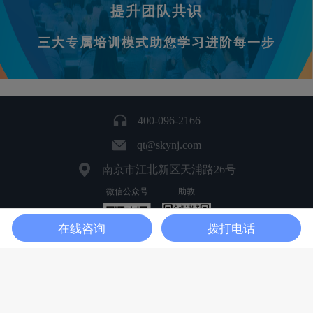
提升团队共识
三大专属培训模式助您学习进阶每一步
400-096-2166
qt@skynj.com
南京市江北新区天浦路26号
微信公众号
助教
在线咨询
拨打电话
首页
在线咨询
我的
Copyright 2024-2025 南京擎天全税通信息科技股份有限公司 版权所有
隐私政策