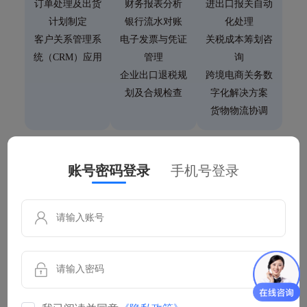
订单处理及出货
财务报表分析
进出口报关自动
计划制定
银行流水对账
化处理
客户关系管理系
电子发票与凭证
关税成本筹划咨
统（CRM）应用
管理
询
企业出口退税规
跨境电商关务数
划及合规检查
字化解决方案
货物物流协调
汇
税
账号密码登录
手机号登录
外汇汇率实时查询
出口退税政策解读与咨询
外汇监管政策解读
出口退税申报及合规实操
收付汇合规咨询
退税单证管理与备案
跨境架构咨询服务及解决方
税务筹划与出口退税优化
案
出口退税风险识别与防范
离/在岸银行账户开立、
智能退税申报工具与数据分
ODI备案咨询
析