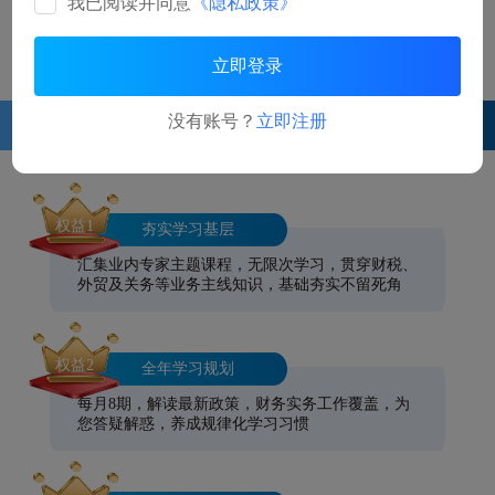
我已阅读并同意
《隐私政策》
服务及解决方案
离/在岸结汇优惠政策
立即登录
没有账号？
立即注册
三大核心学习权益 六大核心课程 赢在职场第一步
权益1
夯实学习基层
汇集业内专家主题课程，无限次学习，贯穿财税、
外贸及关务等业务主线知识，基础夯实不留死角
权益2
全年学习规划
每月8期，解读最新政策，财务实务工作覆盖，为
您答疑解惑，养成规律化学习习惯