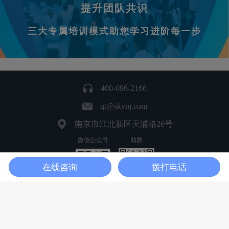
提升团队共识
三大专属培训模式助您学习进阶每一步
400-096-2166
qt@skynj.com
南京市江北新区天浦路26号
微信公众号
助教
在线咨询
拨打电话
首页
在线咨询
我的
Copyright 2024-2025 南京擎天全税通信息科技股份有限公司 版权所有
隐私政策